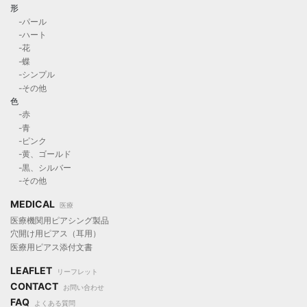
形
-パール
-ハート
-花
-蝶
-シンプル
-その他
色
-赤
-青
-ピンク
-黄、ゴールド
-黒、シルバー
-その他
MEDICAL
医療
医療機関用ピアシング製品
穴開け用ピアス（耳用）
医療用ピアス添付文書
LEAFLET
リーフレット
CONTACT
お問い合わせ
FAQ
よくある質問