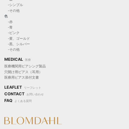
-シンプル
-その他
色
-赤
-青
-ピンク
-黄、ゴールド
-黒、シルバー
-その他
MEDICAL
医療
医療機関用ピアシング製品
穴開け用ピアス（耳用）
医療用ピアス添付文書
LEAFLET
リーフレット
CONTACT
お問い合わせ
FAQ
よくある質問