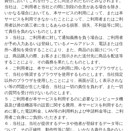
責任においてこれを行うことに同意されたものとみなされます。
当社は、ご利用者と当社との間に別段の合意がある場合を除き、
いかなる場合においても、本サービスの利用によって、または本
サービスを利用できなかったことによって、ご利用者またはご利
用者以外の第三者に生じるあらゆる損害、損失、不利益等に関し
て責任を負わないものとします。
３．当社は、ご利用者に対して通知義務を負う場合は、ご利用者
が予め入力あるいは登録しているメールアドレス、電話または住
所へ通知を発信することにより、また、商品のお届けについて
は、商品購入の際、お客さまに指示された送付先に商品を配送等
することにより、その義務を果たしたものとします。
４．ご利用者は、本サービスの利用に用いるウェブブラウザとし
て、当社が推奨するブラウザを使用するものとします。当社指定
以外のブラウザを使用したことにより、画面が正しく表示されな
い等の問題が生じた場合、当社は一切の責任を負わず、また一切
の質問を受け付けないものとします。
５．ご利用者が本サービスを利用するのに必要なコンピュータ機
器及び通信機器等の設置に関する費用、本サービスを利用するた
めに要した電話料金、LAN等の利用料および申請料金等は、ご利
用者ご自身にご負担いただきます。
６．当社は、当社が提供するデータや他者が登録するデータ等に
ついて、その正確性、動作性等に関し、いかなる責任も負わない