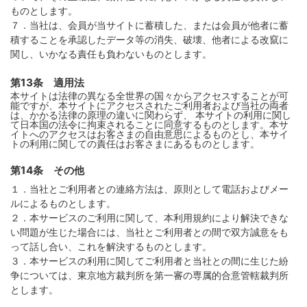
ものとします。
７．当社は、会員が当サイトに蓄積した、または会員が他者に蓄
積することを承認したデータ等の消失、破壊、他者による改竄に
関し、いかなる責任も負わないものとします。
第13条 適用法
本サイトは法律の異なる全世界の国々からアクセスすることが可
能ですが、本サイトにアクセスされたご利用者および当社の両者
は、かかる法律の原理の違いに関わらず、 本サイトの利用に関し
て日本国の法令に拘束されることに同意するものとします。本サ
イトへのアクセスはお客さまの自由意思によるものとし、本サイ
トの利用に関しての責任はお客さまにあるものとします。
第14条 その他
１．当社とご利用者との連絡方法は、原則として電話およびメー
ルによるものとします。
２．本サービスのご利用に関して、本利用規約により解決できな
い問題が生じた場合には、当社とご利用者との間で双方誠意をも
って話し合い、これを解決するものとします。
３．本サービスの利用に関してご利用者と当社との間に生じた紛
争については、東京地方裁判所を第一審の専属的合意管轄裁判所
とします。