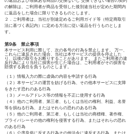
の返品および瑕疵ある商品の交換ないし 交換できない場合の契約
の解除は、ご利用者が商品を受領した後別途当社が定めた期間内
に返品をした場合に限りできるものとします。
２．ご利用者は、当社が別途定めるご利用ガイド等（特定商取引
法に基づく表記内）に定める方法に従い返品を行うものとしま
す。
第9条 禁止事項
本サービス利用に際して、次の各号の行為を禁止します。 万一、
これらに違反された場合、当社は本サービスの提供を停止した
り、以後の取引をお断りすることがあります。 またご利用者の違
反行為により当社に損害が生じた場合は、ご利用者がその損害を
賠償する責任を負うものとします。
（１）情報入力の際に虚偽の内容を申請する行為
（２）本サービスの運営を妨げる行為、その他本サービスに支障
をきたす恐れのある行為
（３）メールアドレス等の情報を不正に使用する行為
（４）他のご利用者、第三者、もしくは当社の権利、利益、名誉
等を損ねる行為、またはそれらの恐れのある行為
（５）他のご利用者、第三者、もしくは当社の商標権、著作権、
プライバシーその他の権利を侵害する行為、またはそれらの恐れ
のある行為
（６）公序良俗に反する行為その他法令に違反する行為、または