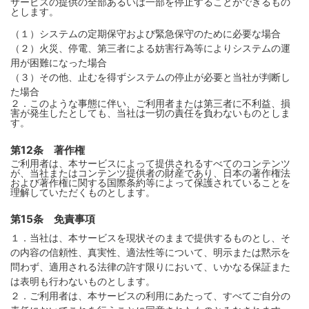
サービスの提供の全部あるいは一部を停止することができるもの
とします。
（１）システムの定期保守および緊急保守のために必要な場合
（２）火災、停電、第三者による妨害行為等によりシステムの運
用が困難になった場合
（３）その他、止むを得ずシステムの停止が必要と当社が判断し
た場合
２．このような事態に伴い、ご利用者または第三者に不利益、損
害が発生したとしても、当社は一切の責任を負わないものとしま
す。
第12条 著作権
ご利用者は、本サービスによって提供されるすべてのコンテンツ
が、当社またはコンテンツ提供者の財産であり、日本の著作権法
および著作権に関する国際条約等によって保護されていることを
理解していただくものとします。
第15条 免責事項
１．当社は、本サービスを現状そのままで提供するものとし、そ
の内容の信頼性、真実性、適法性等について、明示または黙示を
問わず、適用される法律の許す限りにおいて、いかなる保証また
は表明も行わないものとします。
２．ご利用者は、本サービスの利用にあたって、すべてご自分の