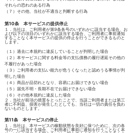
それらの恐れのある行為
（７）その他、当社が不適当と判断する行為
第10条 本サービスの提供停止
１．当社は、ご利用者が第9条各号のいずれかに該当する場合、お
よび以下の項目のいずれかに該当する場合、ご利用者に事前通知
することなく本サービスの提供の停止を行うことができるものと
します。
（１）過去に本規約に違反していることが判明した場合
（２）本サービスに関する料金等の支払債務の履行遅延その他の
不履行があった場合
（３）ご利用者の支払い能力が危うくなったと認めうる事情が判
明した場合
（４）商品が品切れとなり、容易にお届けできない場合
（５）届先不明・長期不在でお届けできない場合
（６）その他本規約に違反した場合
２．当社が前項の措置をとったことで、当該ご利用者または第三
者に不利益、損害が発生したとしても、当社は一切の責任を負わ
ないものとします。
第11条 本サービスの停止
１．当社は、本サービスの稼動状態を良好に保つために、次の各
号の一に該当する場合、ご利用者に事前に通知を行うことなく本