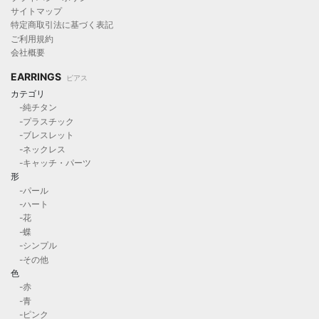
サイトマップ
特定商取引法に基づく表記
ご利用規約
会社概要
EARRINGS
ピアス
カテゴリ
-純チタン
-プラスチック
-ブレスレット
-ネックレス
-キャッチ・パーツ
形
-パール
-ハート
-花
-蝶
-シンプル
-その他
色
-赤
-青
-ピンク