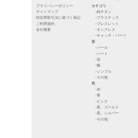
プライバシーポリシー
カテゴリ
サイトマップ
-純チタン
特定商取引法に基づく表記
-プラスチック
ご利用規約
-ブレスレット
会社概要
-ネックレス
-キャッチ・パーツ
形
-パール
-ハート
-花
-蝶
-シンプル
-その他
色
-赤
-青
-ピンク
-黄、ゴールド
-黒、シルバー
-その他