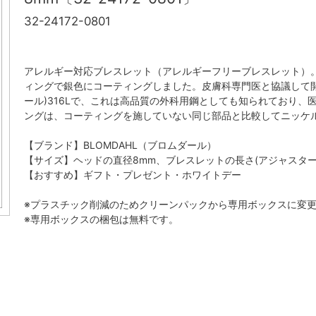
32-24172-0801
アレルギー対応ブレスレット（アレルギーフリーブレスレット）
ィングで銀色にコーティングしました。皮膚科専門医と協議して
ール)316Lで、これは高品質の外科用鋼としても知られており
ングは、コーティングを施していない同じ部品と比較してニッケル
【ブランド】BLOMDAHL（ブロムダール）
【サイズ】ヘッドの直径8mm、ブレスレットの長さ(アジャスター含
【おすすめ】ギフト・プレゼント・ホワイトデー
※プラスチック削減のためクリーンパックから専用ボックスに変
※専用ボックスの梱包は無料です。