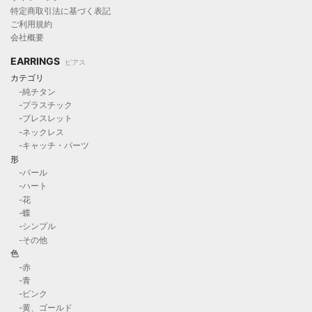
特定商取引法に基づく表記
ご利用規約
会社概要
EARRINGS
ピアス
カテゴリ
-純チタン
-プラスチック
-ブレスレット
-ネックレス
-キャッチ・パーツ
形
-パール
-ハート
-花
-蝶
-シンプル
-その他
色
-赤
-青
-ピンク
-黄、ゴールド