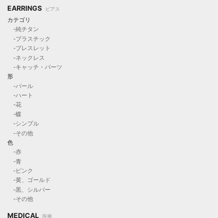
EARRINGS
ピアス
カテゴリ
-純チタン
-プラスチック
-ブレスレット
-ネックレス
-キャッチ・パーツ
形
-パール
-ハート
-花
-蝶
-シンプル
-その他
色
-赤
-青
-ピンク
-黄、ゴールド
-黒、シルバー
-その他
MEDICAL
医療