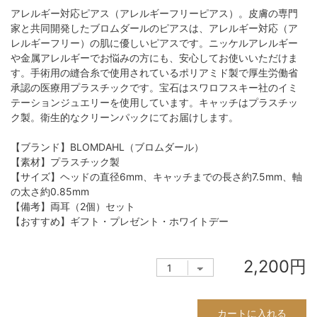
アレルギー対応ピアス（アレルギーフリーピアス）。皮膚の専門
家と共同開発したブロムダールのピアスは、アレルギー対応（ア
レルギーフリー）の肌に優しいピアスです。ニッケルアレルギー
や金属アレルギーでお悩みの方にも、安心してお使いいただけま
す。手術用の縫合糸で使用されているポリアミド製で厚生労働省
承認の医療用プラスチックです。宝石はスワロフスキー社のイミ
テーションジュエリーを使用しています。キャッチはプラスチッ
ク製。衛生的なクリーンパックにてお届けします。
【ブランド】BLOMDAHL（ブロムダール）
【素材】プラスチック製
【サイズ】ヘッドの直径6mm、キャッチまでの長さ約7.5mm、軸
の太さ約0.85mm
【備考】両耳（2個）セット
【おすすめ】ギフト・プレゼント・ホワイトデー
2,200円
カートに入れる