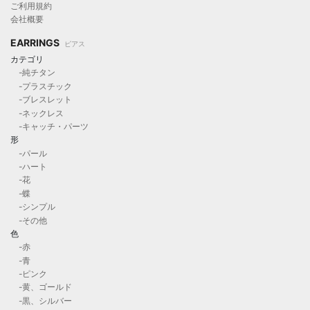
ご利用規約
会社概要
EARRINGS
ピアス
カテゴリ
-純チタン
-プラスチック
-ブレスレット
-ネックレス
-キャッチ・パーツ
形
-パール
-ハート
-花
-蝶
-シンプル
-その他
色
-赤
-青
-ピンク
-黄、ゴールド
-黒、シルバー