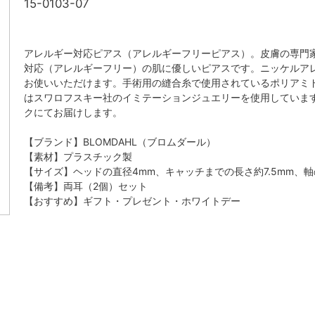
15-0103-07
アレルギー対応ピアス（アレルギーフリーピアス）。皮膚の専門
対応（アレルギーフリー）の肌に優しいピアスです。ニッケルア
お使いいただけます。手術用の縫合糸で使用されているポリアミ
はスワロフスキー社のイミテーションジュエリーを使用していま
クにてお届けします。
【ブランド】BLOMDAHL（ブロムダール）
【素材】プラスチック製
【サイズ】ヘッドの直径4mm、キャッチまでの長さ約7.5mm、軸の
【備考】両耳（2個）セット
【おすすめ】ギフト・プレゼント・ホワイトデー